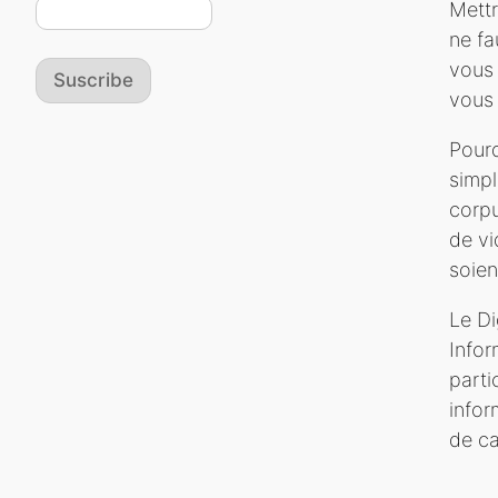
Mettr
ne fa
vous 
Suscribe
vous 
Pourq
simpl
corpu
de vi
soien
Le Di
Infor
parti
infor
de ca