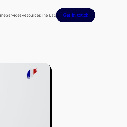
Get in touch
ome
Services
Resources
The Lab