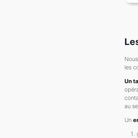
Le
Nous 
les c
Un ta
opéra
conta
au se
Un
e