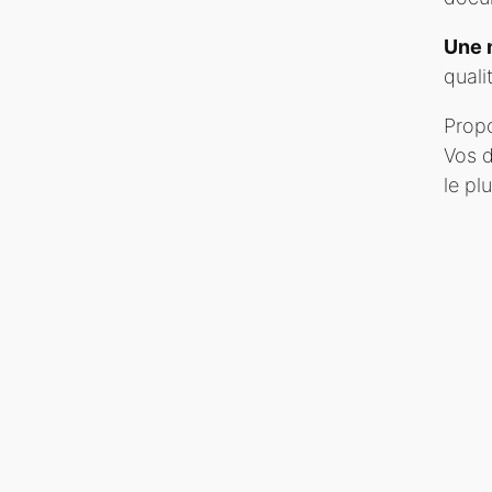
Une 
quali
Prop
Vos d
le pl