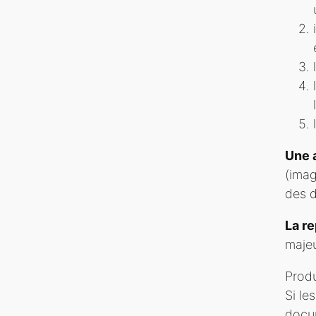
Une 
(imag
des d
La r
majeu
Prod
Si le
docum