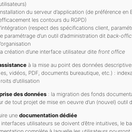
utilisateurs)
installation du serveur d’application (de préférence en
efficacement les contours du RGPD)
l’intégration (respect des spécifications client, paramé
le paramétrage d’un outil d’administration dit
back-offi
l’organisation
la création d’une interface utilisateur dite
front office
assistance
à la mise au point des données descriptiv
es, vidéos, PDF, documents bureautique, etc.) : indexa
roits d’utilisation
eprise des données
: la migration des fonds documenta
r de tout projet de mise en oeuvre d’un (nouvel) outil
uire une
documentation dédiée
s interfaces utilisateurs se doivent d’être intuitives, le 
entation complète à laquelle les utilisateurs pourront 