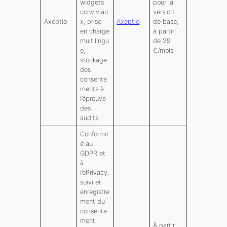
widgets
pour la
conviviau
version
Axeptio
x, prise
Axeptio
de base,
en charge
à partir
multilingu
de 29
e,
€/mois
stockage
des
consente
ments à
l’épreuve
des
audits.
Conformit
é au
GDPR et
à
l’ePrivacy,
suivi et
enregistre
ment du
consente
ment,
À partir