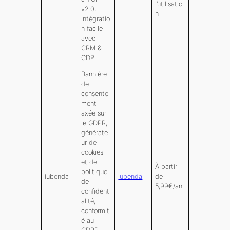
l’utilisatio
v2.0,
n
intégratio
n facile
avec
CRM &
CDP
Bannière
de
consente
ment
axée sur
le GDPR,
générate
ur de
cookies
et de
À partir
politique
iubenda
Iubenda
de
de
5,99€/an
confidenti
alité,
conformit
é au