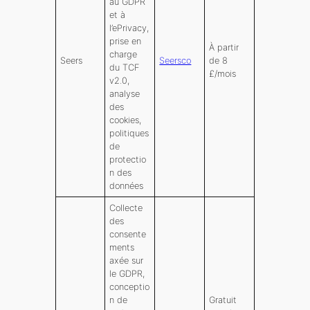
au GDPR
et à
l’ePrivacy,
prise en
À partir
charge
Seers
Seersco
de 8
du TCF
£/mois
v2.0,
analyse
des
cookies,
politiques
de
protectio
n des
données
Collecte
des
consente
ments
axée sur
le GDPR,
conceptio
n de
Gratuit