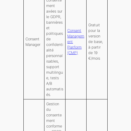
consente
ment
axées sur
le GDPR,
bannières
Gratuit
et
Consent
pour la
politiques
Managem
version
Consent
de
ent
de base,
Manager
confidenti
Platform
à partir
alité
(CMP)
de 19
personnal
€/mois
isables,
support
multilingu
e, tests
A/B
automatis
és.
Gestion
du
consente
ment
conforme