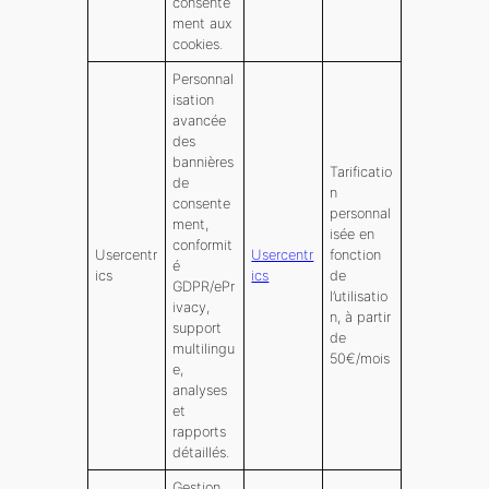
consente
ment aux
cookies.
Personnal
isation
avancée
des
bannières
Tarificatio
de
n
consente
personnal
ment,
isée en
conformit
Usercentr
Usercentr
fonction
é
ics
ics
de
GDPR/ePr
l’utilisatio
ivacy,
n, à partir
support
de
multilingu
50€/mois
e,
analyses
et
rapports
détaillés.
Gestion