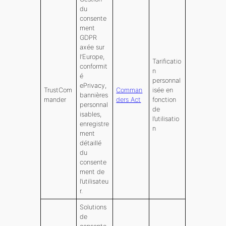
du
consente
ment
GDPR
axée sur
l’Europe,
Tarificatio
conformit
n
é
personnal
ePrivacy,
TrustCom
Comman
isée en
bannières
mander
ders Act
fonction
personnal
de
isables,
l’utilisatio
enregistre
n
ment
détaillé
du
consente
ment de
l’utilisateu
r.
Solutions
de