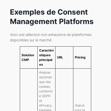
Exemples de Consent
Management Platforms
Voici une sélection non exhaustive de plateformes
disponibles sur le marché:
Caractéri
Solution
stiques
URL
Pricing
CMP
principal
es
Analyse
automati
que des
cookies,
conformit
é GDPR
et
ePrivacy,
Gratuit
bannière
pour la