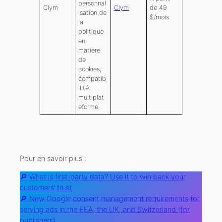
personnal
Clym
Clym
de 49
isation de
$/mois
la
politique
en
matière
de
cookies,
compatib
ilité
multiplat
eforme.
Pour en savoir plus :
🔎 What is first-party data? Use it to win back your
customers’ trust
🔎 New Google consent management requirements for
serving ads in the EEA, the UK, and Switzerland (for
publishers)