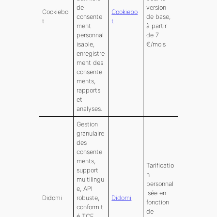
de
version
Cookiebo
Cookiebo
consente
de base,
t
t
ment
à partir
personnal
de 7
isable,
€/mois
enregistre
ment des
consente
ments,
rapports
et
analyses.
Gestion
granulaire
des
consente
ments,
Tarificatio
support
n
multilingu
personnal
e, API
isée en
Didomi
robuste,
Didomi
fonction
conformit
de
é TCF